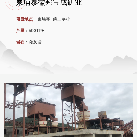
柬埔寨徽邦宝成矿业
项目地点
：柬埔寨 磅士卑省
产量
：
500TPH
岩石
：
凝灰岩