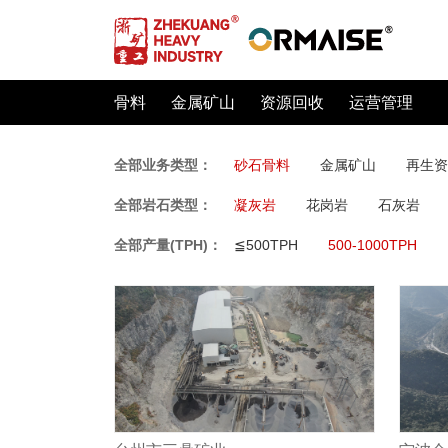
骨料
金属矿山
资源回收
运营管理
全部业务类型：
砂石骨料
金属矿山
再生资
全部岩石类型：
凝灰岩
花岗岩
石灰岩
全部产量(TPH)：
≦500TPH
500-1000TPH