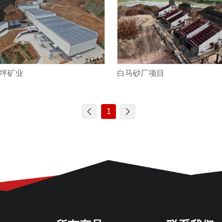
坪矿业
白马砂厂项目
1