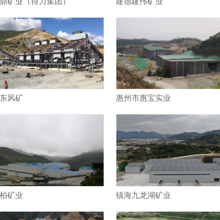
鼎矿业（得力集团）
建德建伟矿业
东风矿
惠州市惠宝实业
柏矿业
镇海九龙湖矿业