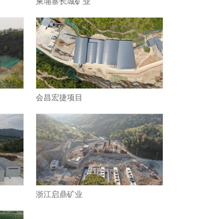
柬埔寨长城矿业
会昌宏捷项目
浙江启鼎矿业