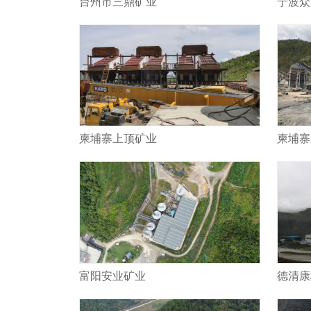
台州市三鼎矿业
宁波众
柬埔寨上顶矿业
柬埔寨
富阳安业矿业
德清康