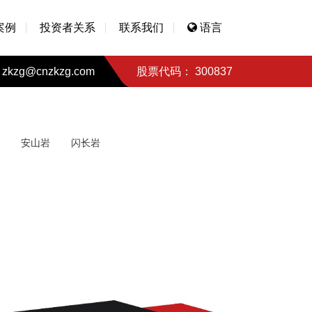
案例
投资者关系
联系我们
语言
zkzg@cnzkzg.com
股票代码： 300837
安山岩
闪长岩